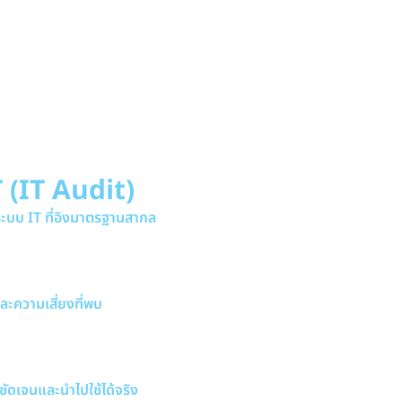
คลุมทั้ง General IT Controls (GITCs) และ
ยอิงจากมาตรฐานสากล เช่น COBIT, ISO
กี่ยวข้อง
T (IT Audit)
บบ IT ที่อิงมาตรฐานสากล
่จัดทำตามกรอบมาตรฐาน เช่น ISO
T ซึ่งครอบคลุมการควบคุมความ
สี่ยง และกระบวนการสำคัญด้าน IT
และความเสี่ยงที่พบ
วมของระบบ IT ทั้งส่วนที่ดำเนินการได้
ร้อมประเมินระดับความเสี่ยงที่อาจ
ชัดเจนและนำไปใช้ได้จริง