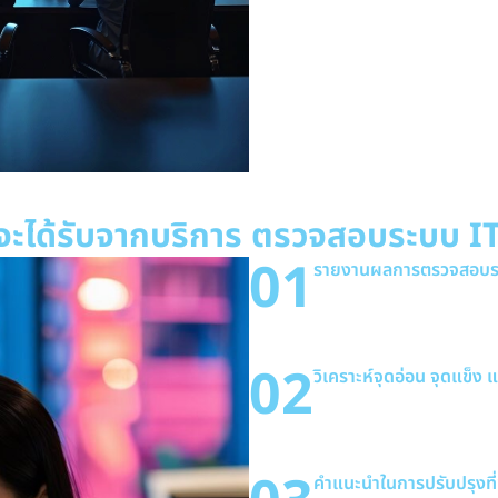
ACinfotec ให้บริการตรวจสอบครอบ
Application Controls (ACs) โด
27001,NIST, และหน่วยงานกำกับที่เ
กรจะได้รับจากบริการ ตรวจสอบระบบ I
01
รายงานผลการตรวจสอบระ
องค์กรจะได้รับรายงานที
27001, COBIT หรือ NIS
ปลอดภัย การจัดการความเ
02
วิเคราะห์จุดอ่อน จุดแข็ง 
ช่วยให้องค์กรมองเห็นภาพร
ดี และส่วนที่ควรปรับปรุงพ
กระทบต่อการดำเนินงาน
คำแนะนำในการปรับปรุงที่